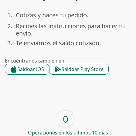
1.
Cotizas y haces tu pedido.
done
2.
Recibes las instrucciones para hacer tu
done
envío.
3.
Te enviamos el saldo cotizado.
done
Encuéntranos también en
Saldoar iOS
Saldoar Play Store
0
Operaciones en los últimos 10 días