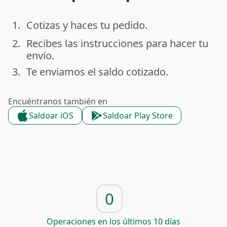
1.
Cotizas y haces tu pedido.
done
2.
Recibes las instrucciones para hacer tu
done
envío.
3.
Te enviamos el saldo cotizado.
done
Encuéntranos también en
Saldoar iOS
Saldoar Play Store
0
Operaciones en los últimos 10 días