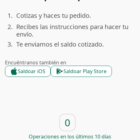
1.
Cotizas y haces tu pedido.
done
2.
Recibes las instrucciones para hacer tu
done
envío.
3.
Te enviamos el saldo cotizado.
done
Encuéntranos también en
Saldoar iOS
Saldoar Play Store
0
Operaciones en los últimos 10 días