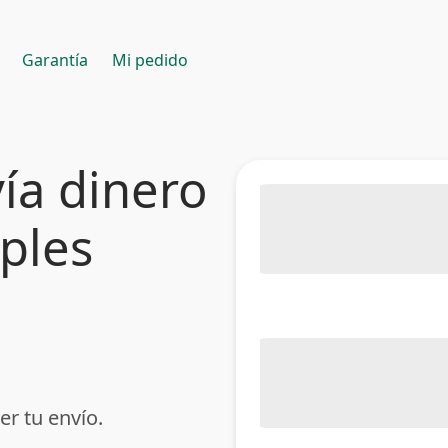
Garantía
Mi pedido
ía dinero
mples
er tu envío.