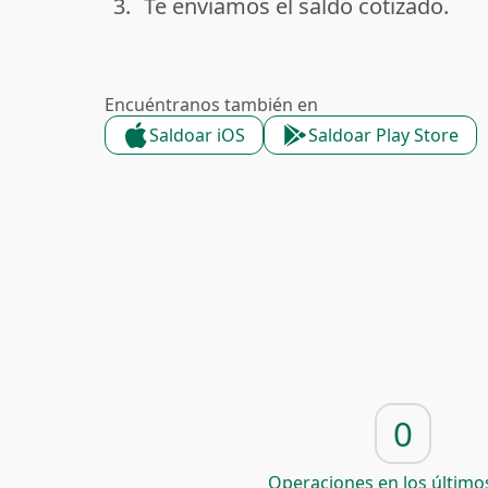
3.
Te enviamos el saldo cotizado.
done
Encuéntranos también en
Saldoar iOS
Saldoar Play Store
0
Operaciones en los últimos