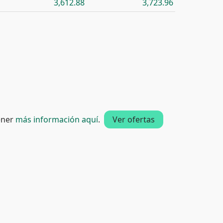
3,612.88
3,723.96
tener
más información aquí
.
Ver ofertas