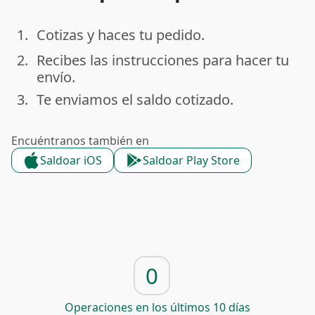
1.
Cotizas y haces tu pedido.
done
2.
Recibes las instrucciones para hacer tu
done
envío.
3.
Te enviamos el saldo cotizado.
done
Encuéntranos también en
Saldoar iOS
Saldoar Play Store
0
Operaciones en los últimos 10 días