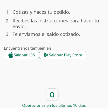
1.
Cotizas y haces tu pedido.
done
2.
Recibes las instrucciones para hacer tu
done
envío.
3.
Te enviamos el saldo cotizado.
done
Encuéntranos también en
Saldoar iOS
Saldoar Play Store
0
Operaciones en los últimos 10 días