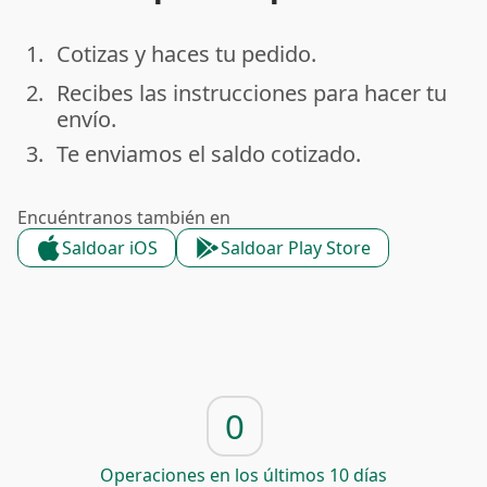
1.
Cotizas y haces tu pedido.
done
2.
Recibes las instrucciones para hacer tu
done
envío.
3.
Te enviamos el saldo cotizado.
done
Encuéntranos también en
Saldoar iOS
Saldoar Play Store
0
Operaciones en los últimos 10 días