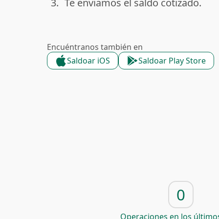
3.
Te enviamos el saldo cotizado.
done
Encuéntranos también en
Saldoar iOS
Saldoar Play Store
0
Operaciones en los últimos