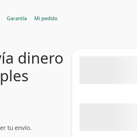
Garantía
Mi pedido
ía dinero
mples
er tu envío.