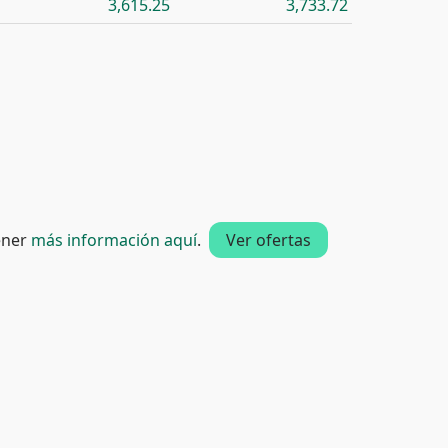
3,615.25
3,733.72
tener
más información aquí
.
Ver ofertas