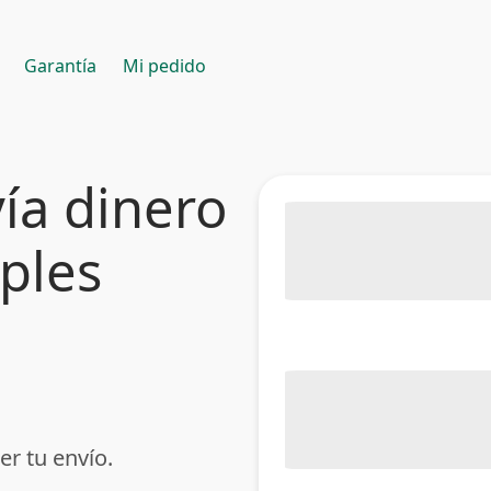
Garantía
Mi pedido
ía dinero
mples
er tu envío.