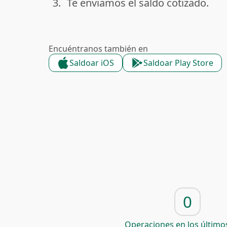
3.
Te enviamos el saldo cotizado.
done
Encuéntranos también en
Saldoar iOS
Saldoar Play Store
0
Operaciones en los últimos