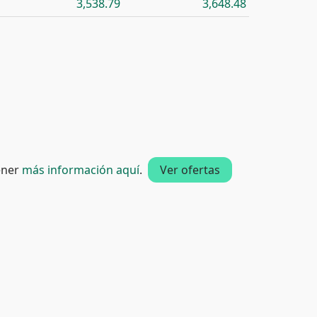
3,538.79
3,648.48
tener
más información aquí
.
Ver ofertas