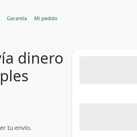
Garantía
Mi pedido
ía dinero
mples
er tu envío.