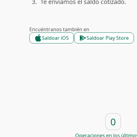
3.
Te enviamos el saldo cotizado.
done
Encuéntranos también en
Saldoar iOS
Saldoar Play Store
0
Operaciones en los últimos