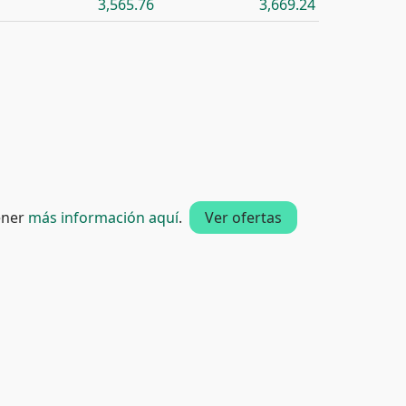
3,565.76
3,669.24
tener
más información aquí
.
Ver ofertas