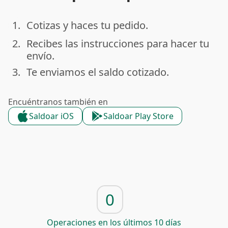
1.
Cotizas y haces tu pedido.
done
2.
Recibes las instrucciones para hacer tu
done
envío.
3.
Te enviamos el saldo cotizado.
done
Encuéntranos también en
Saldoar iOS
Saldoar Play Store
0
Operaciones en los últimos 10 días