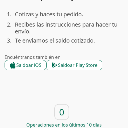
1.
Cotizas y haces tu pedido.
done
2.
Recibes las instrucciones para hacer tu
done
envío.
3.
Te enviamos el saldo cotizado.
done
Encuéntranos también en
Saldoar iOS
Saldoar Play Store
0
Operaciones en los últimos 10 días