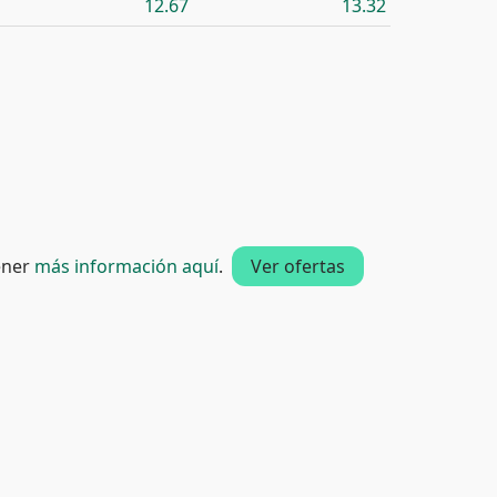
12.67
13.32
tener
más información aquí
.
Ver ofertas