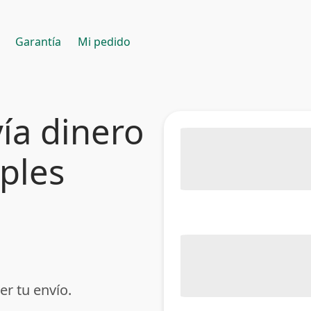
Garantía
Mi pedido
ía dinero
mples
er tu envío.