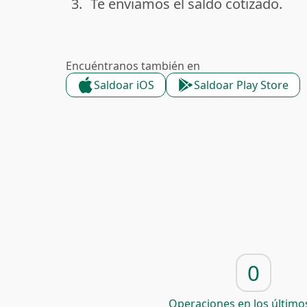
3.
Te enviamos el saldo cotizado.
done
Encuéntranos también en
Saldoar iOS
Saldoar Play Store
0
Operaciones en los últimos