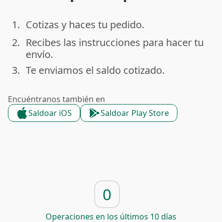
1.
Cotizas y haces tu pedido.
done
2.
Recibes las instrucciones para hacer tu
done
envío.
3.
Te enviamos el saldo cotizado.
done
Encuéntranos también en
Saldoar iOS
Saldoar Play Store
0
Operaciones en los últimos 10 días