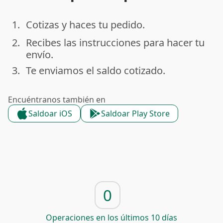
1.
Cotizas y haces tu pedido.
done
2.
Recibes las instrucciones para hacer tu
done
envío.
3.
Te enviamos el saldo cotizado.
done
Encuéntranos también en
Saldoar iOS
Saldoar Play Store
0
Operaciones en los últimos 10 días