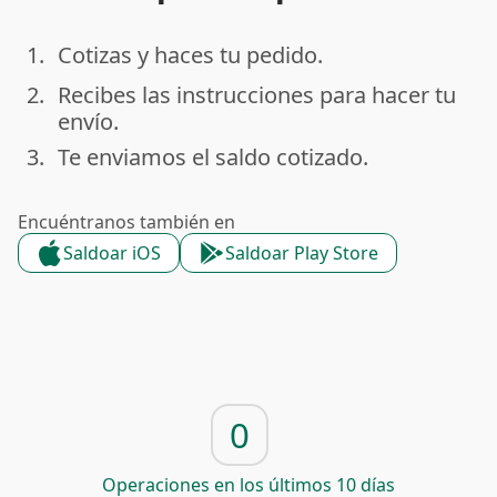
1.
Cotizas y haces tu pedido.
done
2.
Recibes las instrucciones para hacer tu
done
envío.
3.
Te enviamos el saldo cotizado.
done
Encuéntranos también en
Saldoar iOS
Saldoar Play Store
0
Operaciones en los últimos 10 días