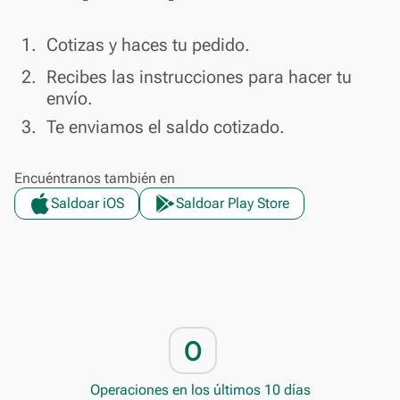
done
1.
Cotizas y haces tu pedido.
done
2.
Recibes las instrucciones para hacer tu
envío.
done
3.
Te enviamos el saldo cotizado.
Encuéntranos también en
Saldoar iOS
Saldoar Play Store
0
Operaciones en los últimos 10 días