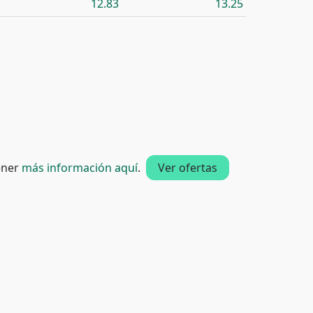
12.83
13.25
tener
más información aquí
.
Ver ofertas