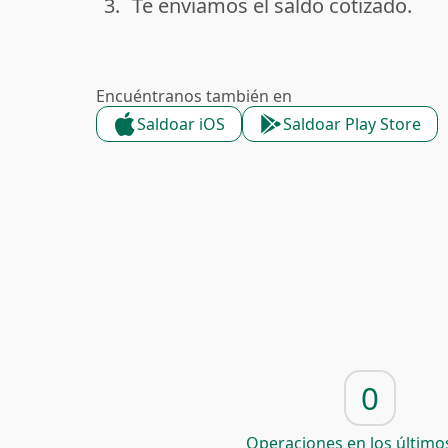
3.
Te enviamos el saldo cotizado.
done
Encuéntranos también en
Saldoar iOS
Saldoar Play Store
0
Operaciones en los últimos