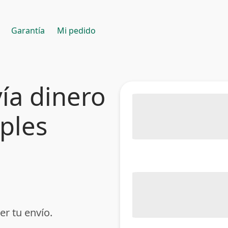
Garantía
Mi pedido
ía dinero
mples
er tu envío.