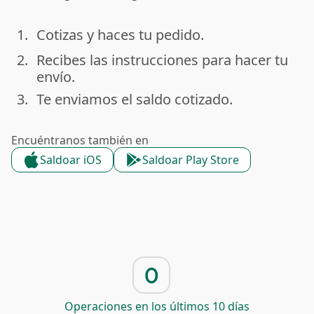
1.
Cotizas y haces tu pedido.
done
2.
Recibes las instrucciones para hacer tu
done
envío.
3.
Te enviamos el saldo cotizado.
done
Encuéntranos también en
Saldoar iOS
Saldoar Play Store
0
Operaciones en los últimos 10 días