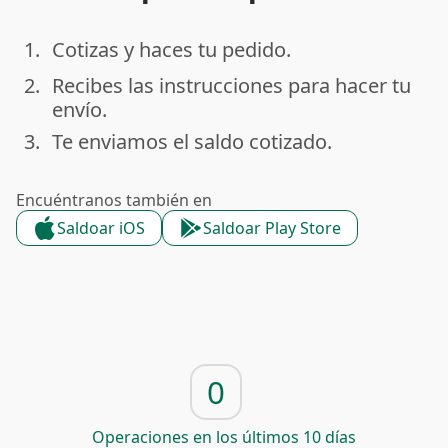
1.
Cotizas y haces tu pedido.
done
2.
Recibes las instrucciones para hacer tu
done
envío.
3.
Te enviamos el saldo cotizado.
done
Encuéntranos también en
Saldoar iOS
Saldoar Play Store
0
Operaciones en los últimos 10 días