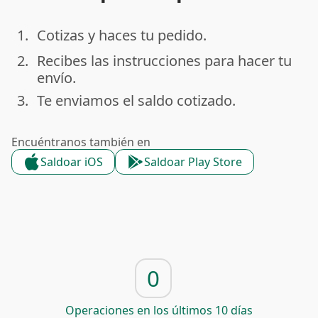
1.
Cotizas y haces tu pedido.
done
2.
Recibes las instrucciones para hacer tu
done
envío.
3.
Te enviamos el saldo cotizado.
done
Encuéntranos también en
Saldoar iOS
Saldoar Play Store
0
Operaciones en los últimos 10 días