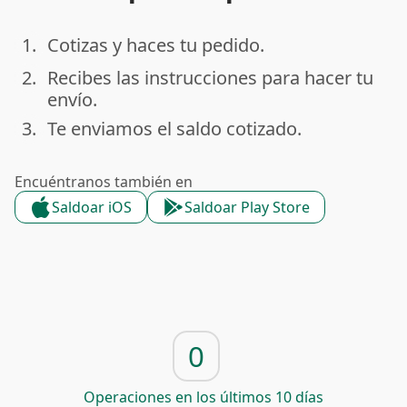
1.
Cotizas y haces tu pedido.
done
2.
Recibes las instrucciones para hacer tu
done
envío.
3.
Te enviamos el saldo cotizado.
done
Encuéntranos también en
Saldoar iOS
Saldoar Play Store
0
Operaciones en los últimos 10 días