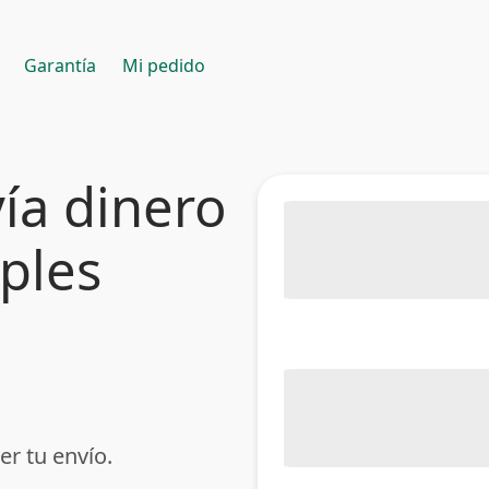
Garantía
Mi pedido
ía dinero
mples
er tu envío.