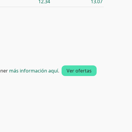
12.34
13.07
tener
más información aquí
.
Ver ofertas