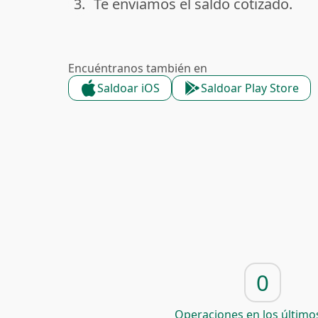
3.
Te enviamos el saldo cotizado.
done
Encuéntranos también en
Saldoar iOS
Saldoar Play Store
0
Operaciones en los últimos