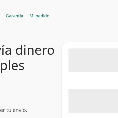
Garantía
Mi pedido
ía dinero
mples
er tu envío.