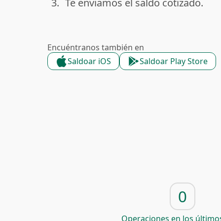
3.
Te enviamos el saldo cotizado.
done
Encuéntranos también en
Saldoar iOS
Saldoar Play Store
0
Operaciones en los últimos