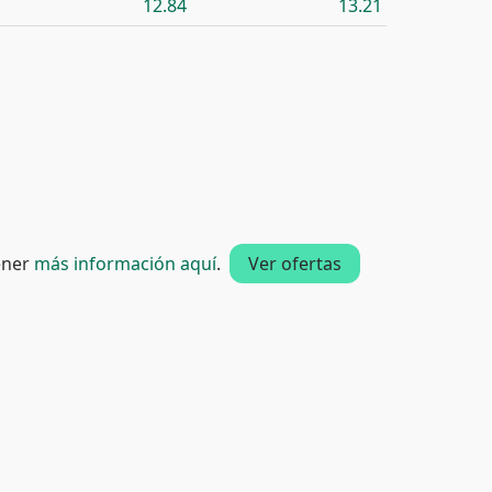
12.84
13.21
tener
más información aquí
.
Ver ofertas