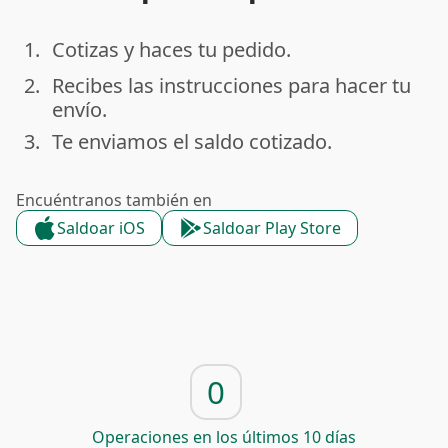
1.
Cotizas y haces tu pedido.
done
2.
Recibes las instrucciones para hacer tu
done
envío.
3.
Te enviamos el saldo cotizado.
done
Encuéntranos también en
Saldoar iOS
Saldoar Play Store
0
Operaciones en los últimos 10 días