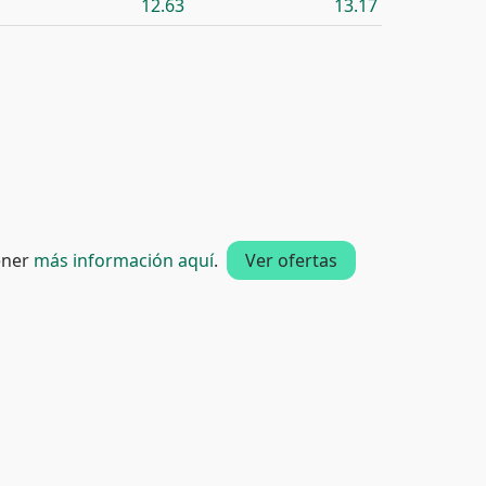
12.63
13.17
tener
más información aquí
.
Ver ofertas