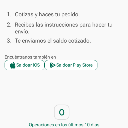
done
1.
Cotizas y haces tu pedido.
done
2.
Recibes las instrucciones para hacer tu
envío.
done
3.
Te enviamos el saldo cotizado.
Encuéntranos también en
Saldoar iOS
Saldoar Play Store
0
Operaciones en los últimos 10 días