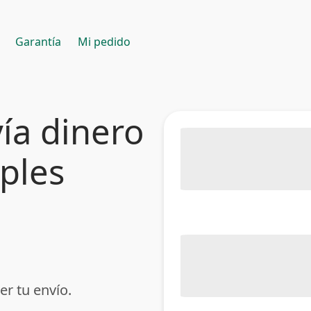
Garantía
Mi pedido
ía dinero
mples
er tu envío.