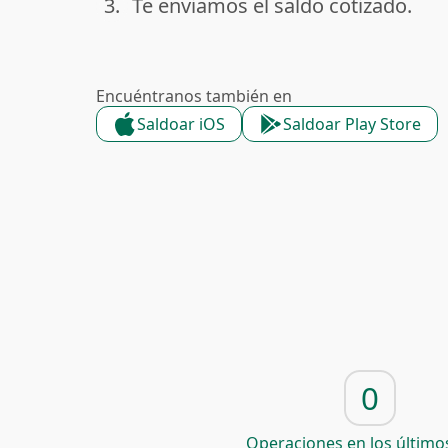
3.
Te enviamos el saldo cotizado.
done
Encuéntranos también en
Saldoar iOS
Saldoar Play Store
0
Operaciones en los últimos