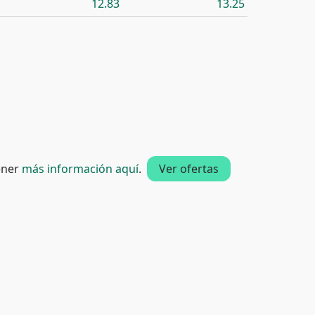
12.83
13.25
tener
más información aquí
.
Ver ofertas