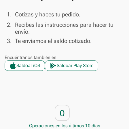
done
1.
Cotizas y haces tu pedido.
done
2.
Recibes las instrucciones para hacer tu
envío.
done
3.
Te enviamos el saldo cotizado.
Encuéntranos también en
Saldoar iOS
Saldoar Play Store
0
Operaciones en los últimos 10 días