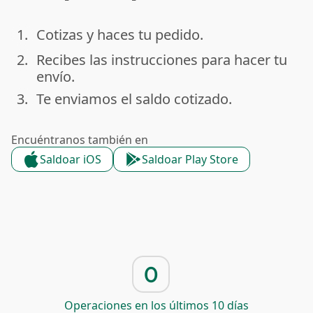
1.
Cotizas y haces tu pedido.
done
2.
Recibes las instrucciones para hacer tu
done
envío.
3.
Te enviamos el saldo cotizado.
done
Encuéntranos también en
Saldoar iOS
Saldoar Play Store
0
Operaciones en los últimos 10 días