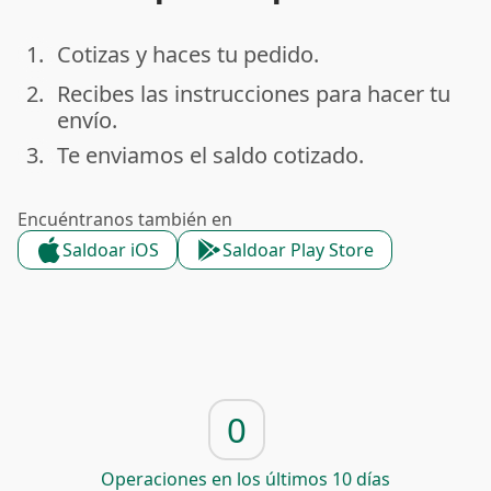
1.
Cotizas y haces tu pedido.
done
2.
Recibes las instrucciones para hacer tu
done
envío.
3.
Te enviamos el saldo cotizado.
done
Encuéntranos también en
Saldoar iOS
Saldoar Play Store
0
Operaciones en los últimos 10 días