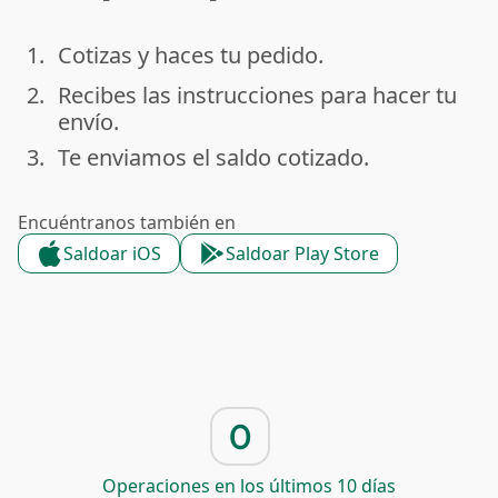
1.
Cotizas y haces tu pedido.
done
2.
Recibes las instrucciones para hacer tu
done
envío.
3.
Te enviamos el saldo cotizado.
done
Encuéntranos también en
Saldoar iOS
Saldoar Play Store
0
Operaciones en los últimos 10 días