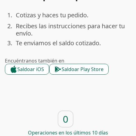
1.
Cotizas y haces tu pedido.
done
2.
Recibes las instrucciones para hacer tu
done
envío.
3.
Te enviamos el saldo cotizado.
done
Encuéntranos también en
Saldoar iOS
Saldoar Play Store
0
Operaciones en los últimos 10 días