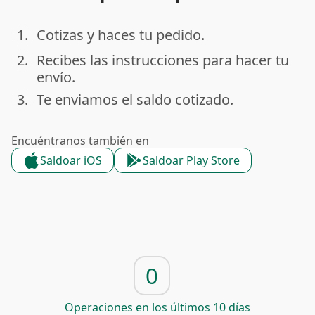
1.
Cotizas y haces tu pedido.
done
2.
Recibes las instrucciones para hacer tu
done
envío.
3.
Te enviamos el saldo cotizado.
done
Encuéntranos también en
Saldoar iOS
Saldoar Play Store
0
Operaciones en los últimos 10 días