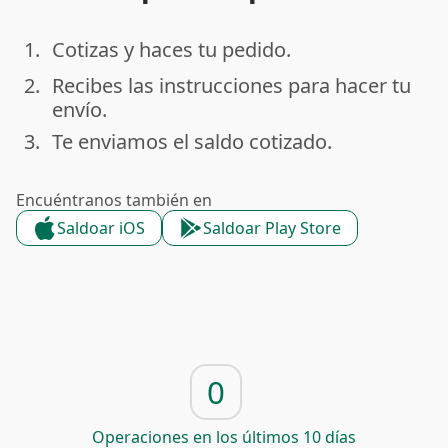
1.
Cotizas y haces tu pedido.
done
2.
Recibes las instrucciones para hacer tu
done
envío.
3.
Te enviamos el saldo cotizado.
done
Encuéntranos también en
Saldoar iOS
Saldoar Play Store
0
Operaciones en los últimos 10 días