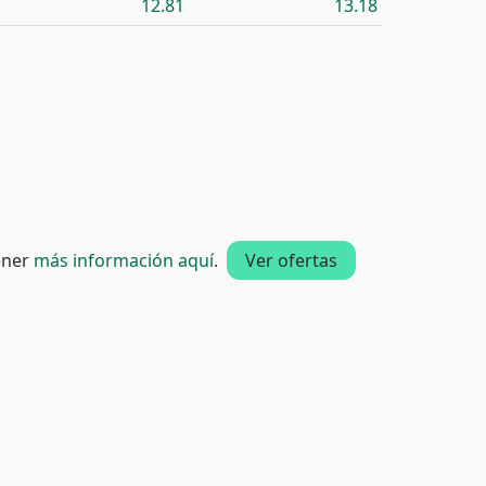
12.81
13.18
tener
más información aquí
.
Ver ofertas