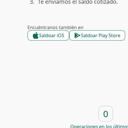
3.
Te enviamos el saldo cotizado.
done
Encuéntranos también en
Saldoar iOS
Saldoar Play Store
0
Operaciones en los últimos