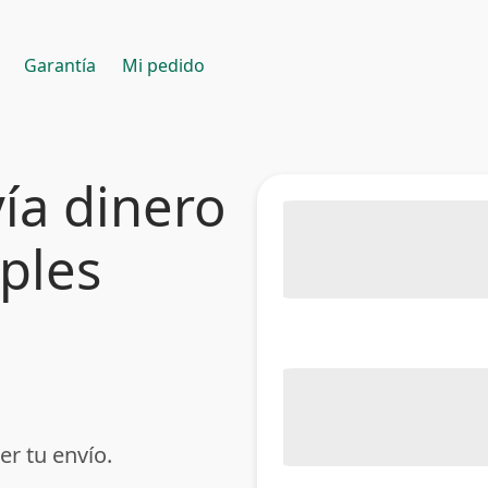
Garantía
Mi pedido
ía dinero
mples
er tu envío.