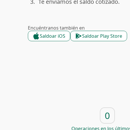
3.
Te enviamos el saldo cotizado.
done
Encuéntranos también en
Saldoar iOS
Saldoar Play Store
0
Operaciones en los últimos