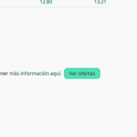
12.80
13.21
tener
más información aquí
.
Ver ofertas