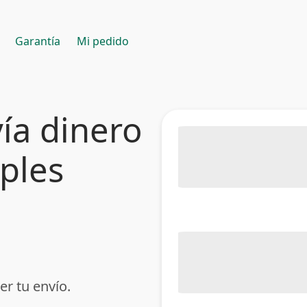
Garantía
Mi pedido
ía dinero
mples
er tu envío.