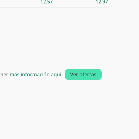
12.57
12.97
tener
más información aquí
.
Ver ofertas