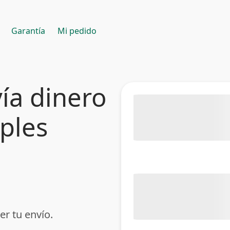
Garantía
Mi pedido
ía dinero
mples
er tu envío.