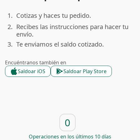
1.
Cotizas y haces tu pedido.
done
2.
Recibes las instrucciones para hacer tu
done
envío.
3.
Te enviamos el saldo cotizado.
done
Encuéntranos también en
Saldoar iOS
Saldoar Play Store
0
Operaciones en los últimos 10 días