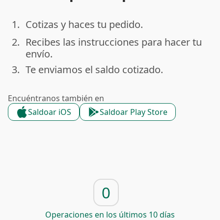
1.
Cotizas y haces tu pedido.
done
2.
Recibes las instrucciones para hacer tu
done
envío.
3.
Te enviamos el saldo cotizado.
done
Encuéntranos también en
Saldoar iOS
Saldoar Play Store
0
Operaciones en los últimos 10 días