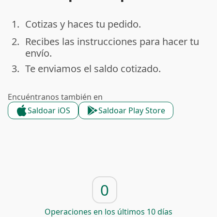
1.
Cotizas y haces tu pedido.
done
2.
Recibes las instrucciones para hacer tu
done
envío.
3.
Te enviamos el saldo cotizado.
done
Encuéntranos también en
Saldoar iOS
Saldoar Play Store
0
Operaciones en los últimos 10 días