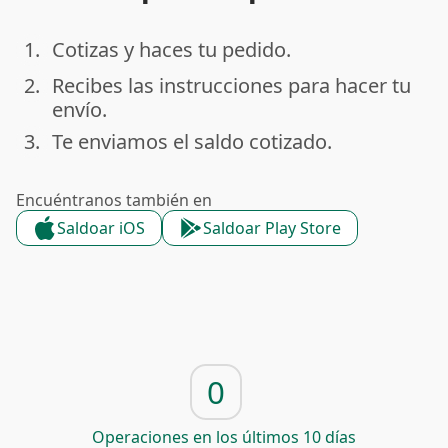
1.
Cotizas y haces tu pedido.
done
2.
Recibes las instrucciones para hacer tu
done
envío.
3.
Te enviamos el saldo cotizado.
done
Encuéntranos también en
Saldoar iOS
Saldoar Play Store
0
Operaciones en los últimos 10 días