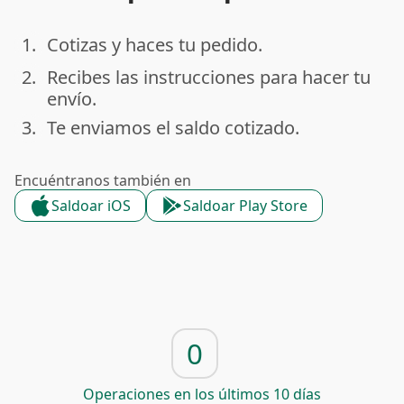
1.
Cotizas y haces tu pedido.
done
2.
Recibes las instrucciones para hacer tu
done
envío.
3.
Te enviamos el saldo cotizado.
done
Encuéntranos también en
Saldoar iOS
Saldoar Play Store
0
Operaciones en los últimos 10 días