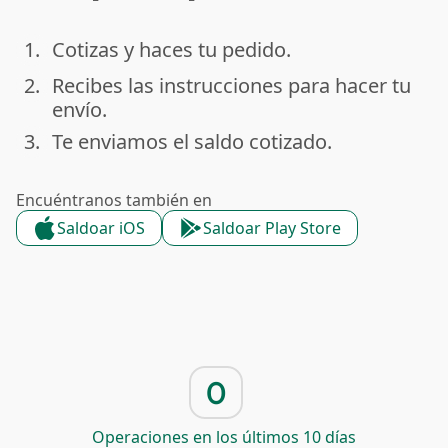
1.
Cotizas y haces tu pedido.
done
2.
Recibes las instrucciones para hacer tu
done
envío.
3.
Te enviamos el saldo cotizado.
done
Encuéntranos también en
Saldoar iOS
Saldoar Play Store
0
Operaciones en los últimos 10 días