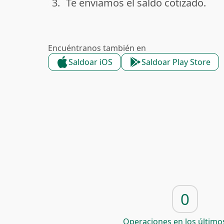
3.
Te enviamos el saldo cotizado.
done
Encuéntranos también en
Saldoar iOS
Saldoar Play Store
0
Operaciones en los últimos