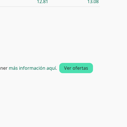
12.81
13.08
tener
más información aquí
.
Ver ofertas