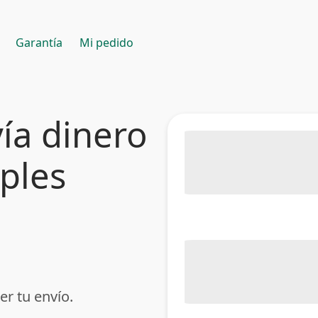
Garantía
Mi pedido
ía dinero
mples
er tu envío.