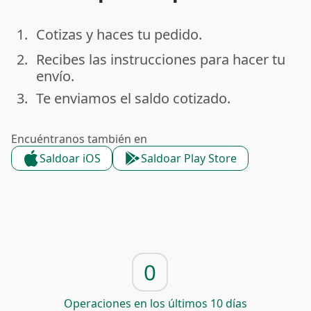
1.
Cotizas y haces tu pedido.
done
2.
Recibes las instrucciones para hacer tu
done
envío.
3.
Te enviamos el saldo cotizado.
done
Encuéntranos también en
Saldoar iOS
Saldoar Play Store
0
Operaciones en los últimos 10 días