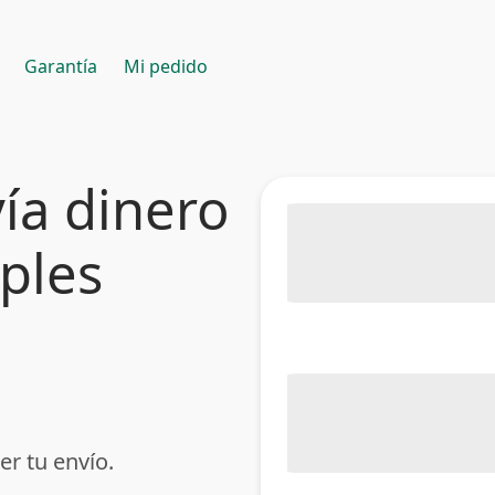
Garantía
Mi pedido
ía dinero
mples
er tu envío.