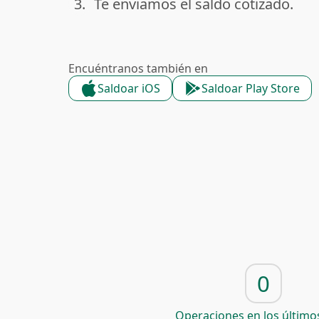
3.
Te enviamos el saldo cotizado.
done
Encuéntranos también en
Saldoar iOS
Saldoar Play Store
0
Operaciones en los últimos