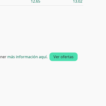
12.65
13.02
tener
más información aquí
.
Ver ofertas