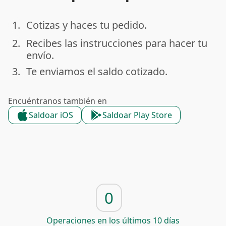
1.
Cotizas y haces tu pedido.
done
2.
Recibes las instrucciones para hacer tu
done
envío.
3.
Te enviamos el saldo cotizado.
done
Encuéntranos también en
Saldoar iOS
Saldoar Play Store
0
Operaciones en los últimos 10 días