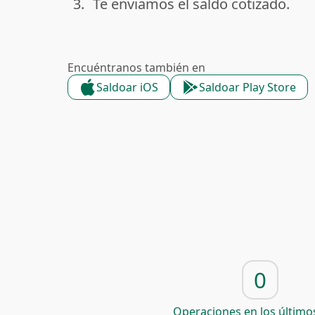
3.
Te enviamos el saldo cotizado.
done
Encuéntranos también en
Saldoar iOS
Saldoar Play Store
0
Operaciones en los últimos