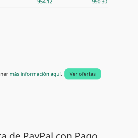
954.12
990.30
tener
más información aquí
.
Ver ofertas
ta de PayPal con Pago