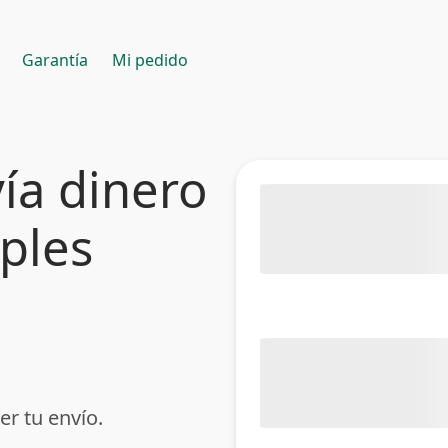
Garantía
Mi pedido
ía dinero
mples
er tu envío.